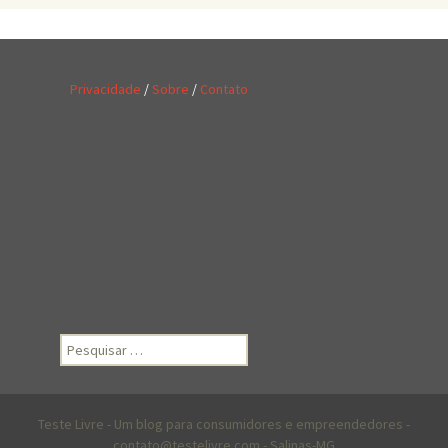
Privacidade
/
Sobre
/
Contato
Pesquisar
por:
Teste Livre
- Um blog para consumidores e empreendedores -
contato@testelivre.com - Salinas-MG